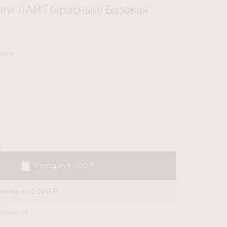
нги ЛАЙТ (красный) Базовая
личии
в
В корзину
4 000 ₽
атежа по 1 000 ₽
бонусов