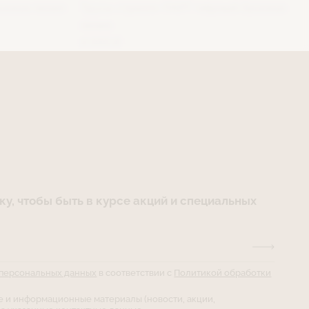
зовая линия
Трусы стринги ЛАЙТ (чëрный) Базовая
линия
4 000 ₽
у, чтобы быть в курсе акций и специальных
 персональных данных
в соответствии с
Политикой обработки
е и информационные материалы (новости, акции,