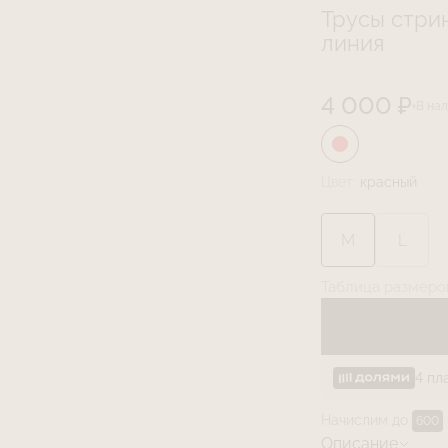
Трусы стри
линия
4 000 ₽
В на
Цвет:
красный
M
L
Таблица размеро
4 пл
Начислим до
600
Описание