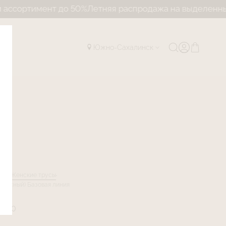
мент до 50%
Летняя распродажа на выделенный ассорт
Южно-Сахалинск
лог
Женские трусы
красный) Базовая линия
TR30