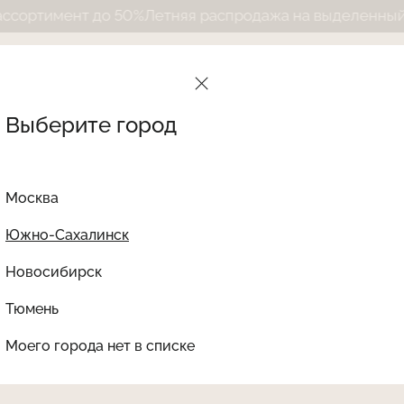
нт до 50%
Летняя распродажа на выделенный ассорти
Выберите город
Москва
Южно-Сахалинск
Новосибирск
Найти товар
Тюмень
Le Journal Intime
Ката
Трусы стринги ЛАЙТ (
Моего города нет в списке
LJNS-251LGT03-S