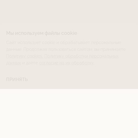
Мы используем файлы cookie
Сайт использует cookie и обрабатывает персональные
данные. Продолжая пользоваться сайтом, вы принимаете
Политику cookies
,
Политику обработки персональных
данных
и даёте
согласие на их обработку
.
ПРИНЯТЬ
Le Journal Intime
Интернет-магазин
О бренде
Каталог