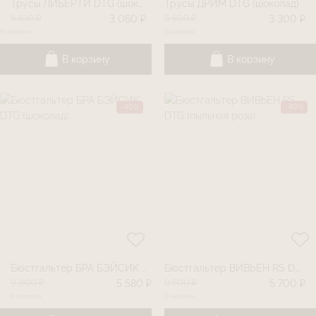
Трусы ЛИБЕРТИ DTG (шоколад)
Трусы ДРИМ DTG (шоколад)
5 100 ₽
5 500 ₽
3 060 ₽
3 300 ₽
В наличии
В наличии
В корзину
В корзину
-40%
-40%
Бюстгальтер БРА БЭЙСИК DTG (шоколад)
Бюстгальтер ВИВЬЕН RS DTG (пыльная роза)
9 300 ₽
9 500 ₽
5 580 ₽
5 700 ₽
В наличии
В наличии