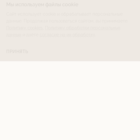
Мы используем файлы cookie
Сайт использует cookie и обрабатывает персональные
данные. Продолжая пользоваться сайтом, вы принимаете
Политику cookies
,
Политику обработки персональных
данных
и даёте
согласие на их обработку
.
ПРИНЯТЬ