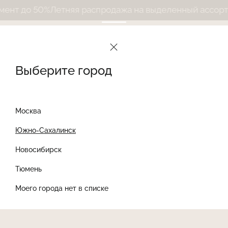
0%
Летняя распродажа на выделенный ассортимент до 
Le Journal Intime
Дневник
Выберите город
7 августа 2026
Дневник
Москва
...
Дизайн
Новости
Стиль
Южно-Сахалинск
Новосибирск
Найти товар
Тюмень
Моего города нет в списке