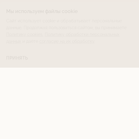
Мы используем файлы cookie
Сайт использует cookie и обрабатывает персональные
данные. Продолжая пользоваться сайтом, вы принимаете
Политику cookies
,
Политику обработки персональных
данных
и даёте
согласие на их обработку
.
ПРИНЯТЬ