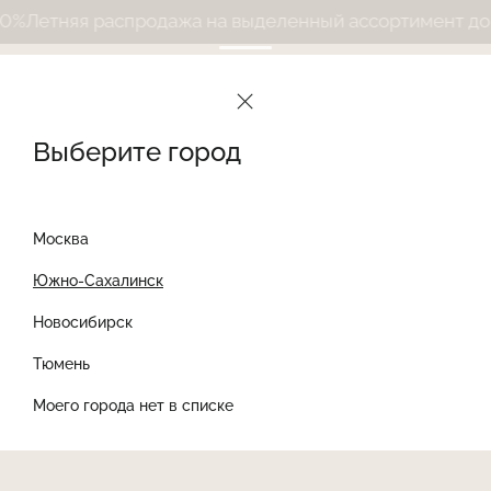
распродажа на выделенный ассортимент до 50%
Летня
Выберите город
Москва
Южно-Сахалинск
Новосибирск
Найти товар
Тюмень
Моего города нет в списке