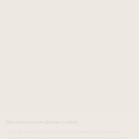
Мы используем файлы cookie
Сайт использует cookie и обрабатывает персональные
LJHC-TRS-LJ
НЕТ В НАЛИЧИИ
данные. Продолжая пользоваться сайтом, вы принимаете