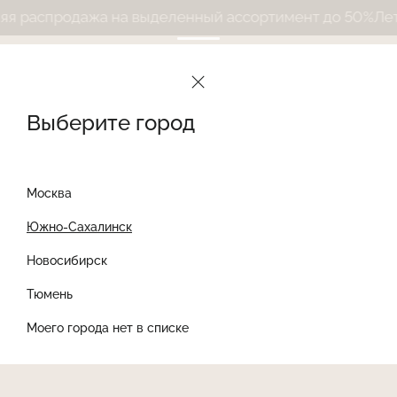
 распродажа на выделенный ассортимент до 50%
Летня
Выберите город
Москва
Южно-Сахалинск
Новосибирск
Найти товар
Тюмень
Моего города нет в списке