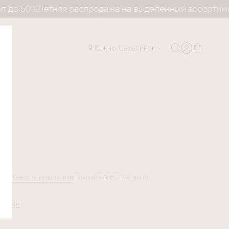
%
Летняя распродажа на выделенный ассортимент до 
Южно-Сахалинск
лог
Женские купальники
Плавки ВИВЬЕН (чёрный)
I02-SE