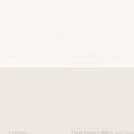
синий)
Плавки ВИВЬЕН (чёрный)
₽
9 000 ₽
2 700 ₽
Сервис
Подпишитесь на рассылк