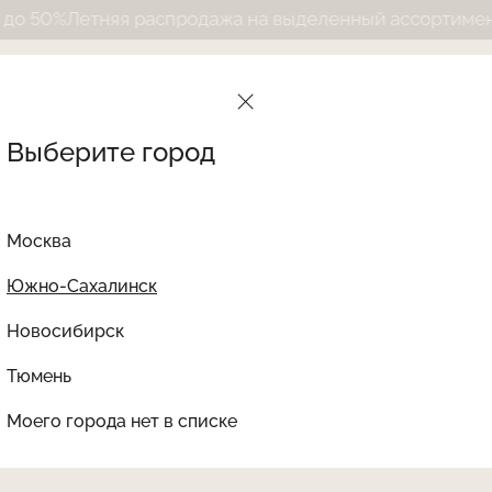
Летняя распродажа на выделенный ассортимент до 50
Выберите город
Москва
Южно-Сахалинск
Новосибирск
Найти товар
Тюмень
Le Journal Intime
Ката
Моего города нет в списке
LJSF-512V
SALE