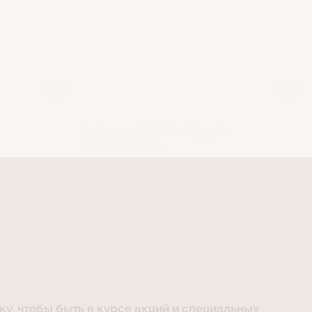
Купальник ДИАНА (чёрный)
16 000 ₽
4 800 ₽
у, чтобы быть в курсе акций и специальных