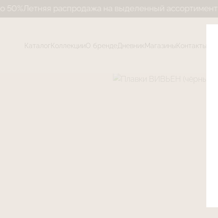
тняя распродажа на выделенный ассортимент до 50%
Каталог
Коллекции
О бренде
Дневник
Магазины
Контакты