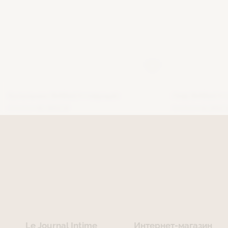
Купальник ВИВЬЕН (чёрный)
Лиф ВИВЬЕН (
23 000 ₽
6 900 ₽
14 000 ₽
4 200 
Le Journal Intime
Интернет-магазин