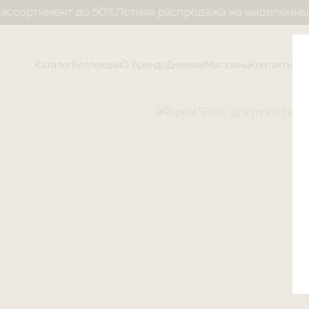
мент до 50%
Летняя распродажа на выделенный ассорт
Каталог
Коллекции
О бренде
Дневник
Магазины
Контакты