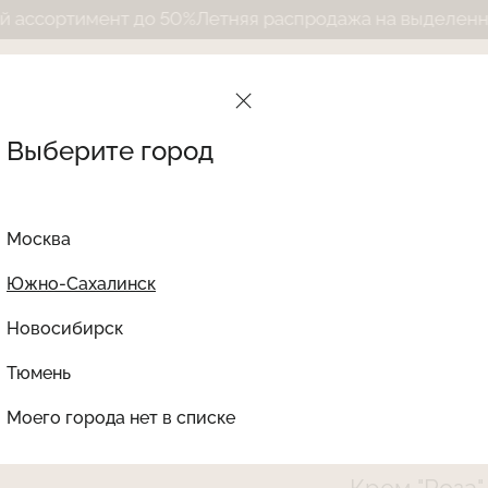
имент до 50%
Летняя распродажа на выделенный ассор
Выберите город
Москва
Южно-Сахалинск
Новосибирск
Найти товар
Тюмень
Le Journal Intime
Ката
Моего города нет в списке
creamROZA