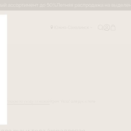
тимент до 50%
Летняя распродажа на выделенный асс
Южно-Сахалинск
лог
Товары по уходу за кожей
Крем "Роза" для рук и тела