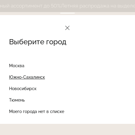
ый ассортимент до 50%
Летняя распродажа на выделе
Le Journal Intime
Каталог
Коллекции
Колетт
Выберите город
Колетт
Найти товар
В капсуле Колетт нам хотелось сохранить ощущение живого
Найти
Москва
рисунка.
Принт для коллекции создала парижская художница Колетт
Южно-Сахалинск
Местре.
Её работы разошлись по модным домам и брендам в разных
уголках мира — и в каждой из них чувствуется узнаваемая
Новосибирск
рука автора: немного наивная линия, прозрачность
Сортировать
Фильтры
акварели,
Тюмень
мягкая неидеальность.
Именно это делает рисунок таким красивым. Неидеальным.
Моего города нет в списке
Настоящим.
На фоне безупречных изображений, созданных ИИ,
особенно трогают вещи, в которых чувствуется человек.
Мы перенесли принт на тонкую сетку и вместо привычной