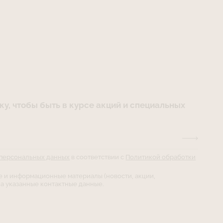
нии 2-х часов при комнатной температуре в
риваемом помещении.
тичная сетка Power Net сильная и
льшие нагрузки на растяжение, но
к острым предметам. Надевайте бельё с
 избегая натяжения ногтями.
кие швы выполнены из пряжи, которая
ю комфорт и эффект «бесшовности».
ния белья с грубой шероховатой одеждой,
коватыми элементами, Velctro, которые при
и могут вызвать пиллингование пряжи
у, чтобы быть в курсе акций и специальных
тышек, затяжки)
о ношение белья Le Journal Intime подарит
тво комфорта и поддержки.
 персональных данных
в соответствии с
Политикой обработки
е и информационные материалы (новости, акции,
а указанные контактные данные.