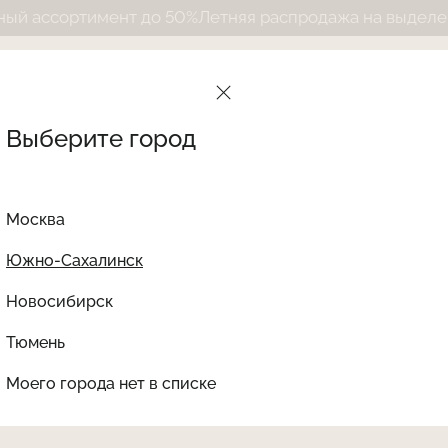
ассортимент до 50%
Летняя распродажа на выделенный
Выберите город
Москва
Южно-Сахалинск
Новосибирск
Найти товар
Тюмень
Le Journal Intime
Ката
Моего города нет в списке
НЕТ В НАЛИЧИИ