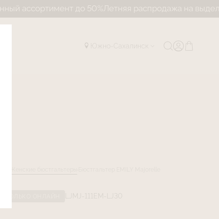
 ассортимент до 50%
Летняя распродажа на выделенн
Южно-Сахалинск
лог
Женские бюстгальтеры
Бюстгальтер EMILY Majorelle
LJMJ-111EM-LJ30
ТОЛЬКО ОНЛАЙН