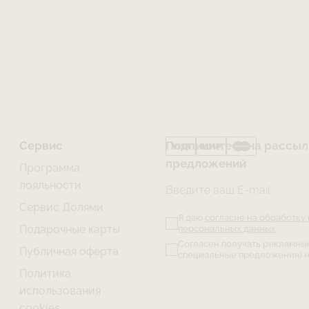
высохнет в тече
хорошо провет
Правило 3. Элас
выдерживает бо
чувствительна 
осторожностью,
Правило 4. Мяг
придает издели
Избегайте ноше
одеждой с крюч
соприкосновени
Сервис
Подпишитесь на рассылк
(образование ка
Мы надеемся, чт
предложений
Программа
Вам новое чувс
лояльности
Введите ваш E-mail
Сервис Долями
Я даю
согласие на обработку
Подарочные карты
персональных данных
.
Согласен получать рекламны
Публичная оферта
специальные предложения) н
Политика
использования
cookies